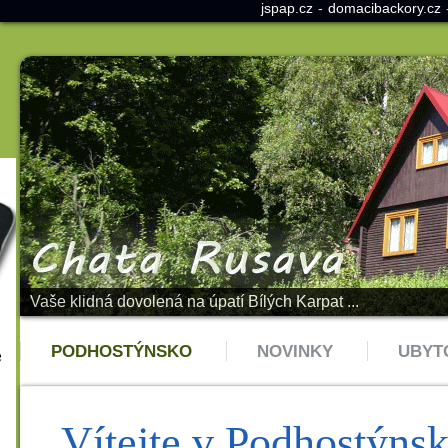
jspap.cz
-
domacibackory.cz
Vaše klidná dovolená na úpatí Bílých Karpat ...
PODHOSTÝNSKO
NOVINKY
UBYT
Vítejte v Podhostýns