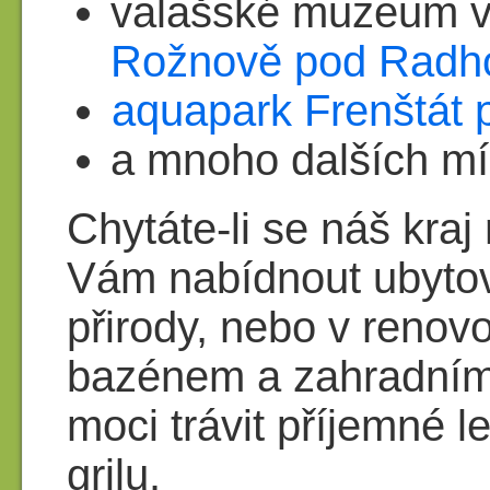
valašské muzeum v
Rožnově pod Radh
aquapark Frenštát
a mnoho dalších mís
Chytáte-li se náš kraj
Vám nabídnout ubytov
přirody, nebo v reno
bazénem a zahradním
moci trávit příjemné l
grilu.