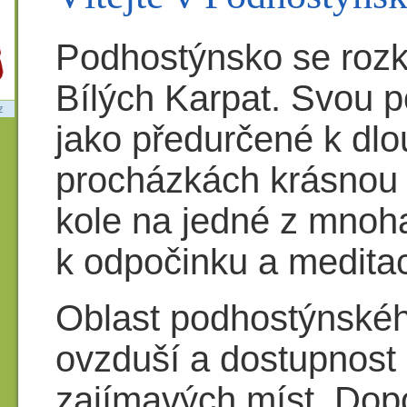
Podhostýnsko se roz
Bílých Karpat. Svou p
jako předurčené k dl
procházkách krásnou kr
kole na jedné z mnoha
k odpočinku a meditac
Oblast podhostýnského
ovzduší a dostupnost o
zajímavých míst. Dopo