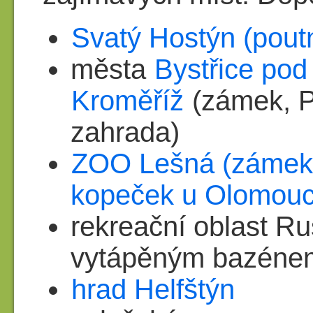
Svatý Hostýn (poutn
města
Bystřice po
Kroměříž
(zámek, 
zahrada)
ZOO Lešná (zámek
kopeček u Olomou
rekreační oblast R
vytápěným bazéne
hrad Helfštýn